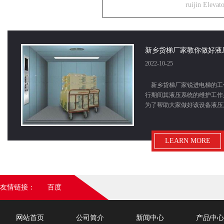
ruijin Eleva
新乡货梯厂家教你做好液
2022-10-25
新乡货梯厂家锐进电梯的工
行期间其液压系统的维护工作
为了帮助大家做好该设备液压
LEARN MORE
新乡货梯运行出现噪音如
2022-09-21
友情链接：
百度
新乡货梯顾名思义便是用来
筑各楼层运输货物时由于货物
网站首页
公司简介
新闻中心
产品中心