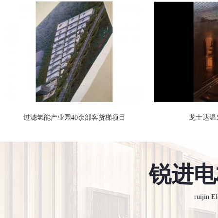
过滤氢能产业园40余部客货梯项目
龙士达温
货梯
锐进电
ruijin E