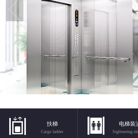
扶梯
电梯装
Cargo ladder
Sightseeing el