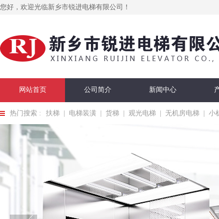
您好，欢迎光临新乡市锐进电梯有限公司！
网站首页
公司简介
新闻中心
热门搜索 :
扶梯
|
电梯装潢
|
货梯
|
观光电梯
|
无机房电梯
|
小
在线留言
联系我们