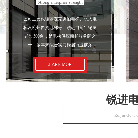
Strong enterprise strength
公司主要代理蒂森克虏伯电梯、永大电
梯及杭州西奥电梯等。锐进目前年销量
超过300台，是电梯供应商和服务商之
一，多年来综合实力稳居行业前茅
电梯装潢
电
LEARN MORE
锐进
Ruijin elevat
新乡货梯