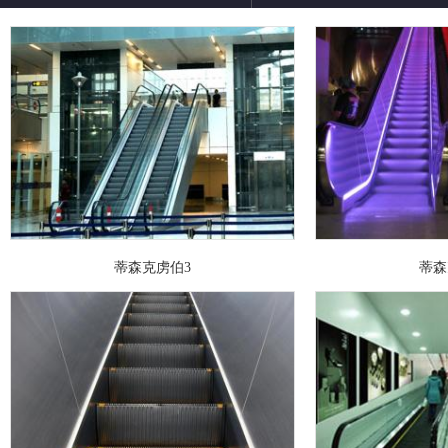
蒂森克虏伯3
蒂森