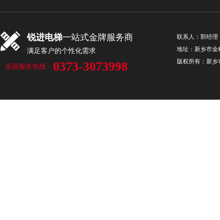
该设备便可轻松的将货物运输
联系我们
锐进电梯
一站式金牌服务商
LEARN MORE
联系人：郭经理 手机
地址：新乡市金穗
满足客户的个性化需求
版权所有：新
0373-3073998
全国服务热线：
新乡电梯厂家分享乘坐电
2022-08-22
电梯设备现如今是我们生活
是现住在单元楼里面的人们，
下楼，那么在乘坐该设备期间
LEARN MORE
新乡电梯厂家：电梯保养
2022-07-25