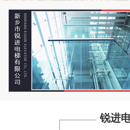
观光电梯
观
嘉亿新闻大厦
河师大图书馆，物
锐进