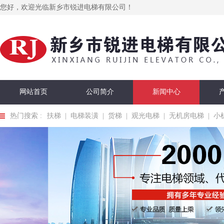
您好，欢迎光临新乡市锐进电梯有限公司！
网站首页
公司简介
新闻中心
热门搜索 :
扶梯
|
电梯装潢
|
货梯
|
观光电梯
|
无机房电梯
|
小
在线留言
联系我们