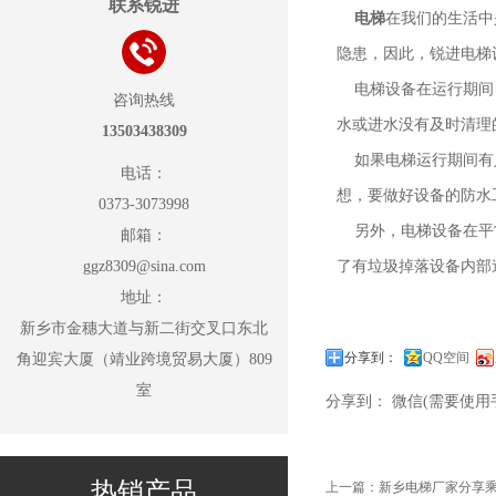
联系锐进
电梯
在我们的生活中
隐患，因此，锐进电梯
电梯设备在运行期间，
咨询热线
水或进水没有及时清理
13503438309
如果电梯运行期间有人
电话：
想，要做好设备的防水
0373-3073998
另外，电梯设备在平常
邮箱：
ggz8309@sina.com
了有垃圾掉落设备内部
地址：
新乡市金穗大道与新二街交叉口东北
分享到：
QQ空间
角迎宾大厦（靖业跨境贸易大厦）809
室
分享到：
微信(需要使用
热销产品
上一篇：
新乡电梯厂家分享